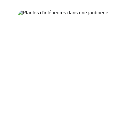
Plantes intérieures
Fougères, orchidées, cactus...
Voir plus