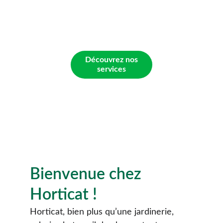
Plantes & fleurs, création & entretien 
d'espaces verts personnalisés pour tous vos 
besoins végétaux.
Découvrez nos
services
★★★★★
NOTE CLIENT : 4.8/5
Bienvenue chez 
Horticat !
Horticat, bien plus qu’une jardinerie, 